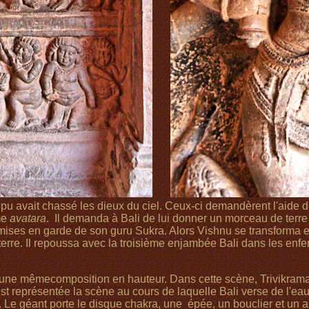
ipu avait chassé les dieux du ciel. Ceux-ci demandèrent l'aide 
me
avatara
. Il demanda à Bali de lui donner un morceau de terre q
mises en garde de son guru Sukra. Alors Vishnu se transforma e
rre. Il repoussa avec la troisième enjambée Bali dans les enfers 
une mêmecomposition en hauteur. Dans cette scène, Trivikrama a
 représentée la scène au cours de laquelle Bali verse de l'eau
 Le géant porte le disque chakra, une épée, un bouclier et un a